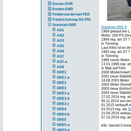
Dorum-DOR
Emden-EMD
Fedderwardersiel-FED
Friedrichskoog-SD-FRI
Greetsiel-GRE
Diashow GRE 8
AG1
1969 gebaut bei L.
AG2
Motor: 200 PS Deut
1969 reg. als ST
AG3
in Tönning.
AG5
Laut Infos ist es d
AG6
1983 reg. als ST 
in Tönning.
AG7
1986 neuer Motor:
AG7-a
13.01.1999 reg. a
AG8
in Wyk auf Föhr.
GRE1
2000 Modernisiert
2001 neue Stabilit
GRE1-a
18.06.2003 Motor:
GRE2
2003 Motor Grundü
GRE3
2003 neue Kühlsch
2004 neue Stabilitä
GRE3-a
27.02.2014 reg. a
GRE3-b
06.11.2014 aus de
GRE3-c
01.2015 verkauft 
GRE4
03.2015 reg. als
S
15.09.2016 verkauf
GRE4-b
07.10.2016 reg. al
GRE5
GRE5-a
Info: Gerold Conra
GRE5-b