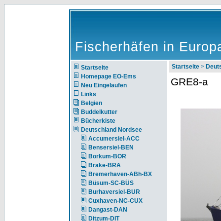
Fischerhäfen in Europ
Startseite
>
Deut
Startseite
Homepage EO-Ems
GRE8-a
Neu Eingelaufen
Links
Belgien
Buddelkutter
Bücherkiste
Deutschland Nordsee
Accumersiel-ACC
Bensersiel-BEN
Borkum-BOR
Brake-BRA
Bremerhaven-ABh-BX
Büsum-SC-BÜS
Burhaversiel-BUR
Cuxhaven-NC-CUX
Dangast-DAN
Ditzum-DIT