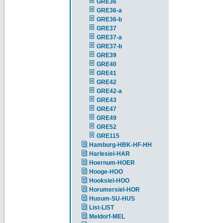
GRE36
GRE36-a
GRE36-b
GRE37
GRE37-a
GRE37-b
GRE39
GRE40
GRE41
GRE42
GRE42-a
GRE43
GRE47
GRE49
GRE52
GRE115
Hamburg-HBK-HF-HH
Harlesiel-HAR
Hoernum-HOER
Hooge-HOO
Hooksiel-HOO
Horumersiel-HOR
Husum-SU-HUS
List-LIST
Meldorf-MEL