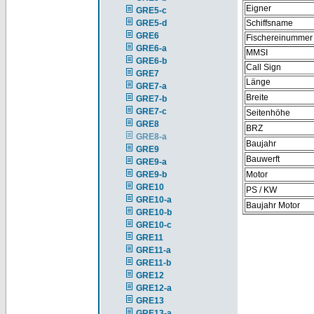
Eigner
GRE5-c
GRE5-d
Schiffsname
GRE6
Fischereinummer
GRE6-a
MMSI
GRE6-b
Call Sign
GRE7
Länge
GRE7-a
Breite
GRE7-b
GRE7-c
Seitenhöhe
GRE8
BRZ
GRE8-a
Baujahr
GRE9
Bauwerft
GRE9-a
GRE9-b
Motor
GRE10
PS / KW
GRE10-a
Baujahr Motor
GRE10-b
GRE10-c
GRE11
GRE11-a
GRE11-b
GRE12
GRE12-a
GRE13
GRE13-a