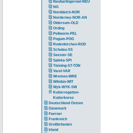
Neuharlingersiel-NEU
NG
Norddeich-NOR
Norderney-NOR-AN
Oldersum-OLD
Ording
Pellworm-PEL
Pogum-POG
Rodenkirchen-ROD
Schulau-SS
Seester-SE
Spieka-SPI
Tönning-ST-TÖN
Varel-VAR
Wremen-WRE
Wittdün-WIT
Wyk-WYK-SW
Kutterregatten-
Kutterkorso
Deutschland Ostsee
Dänemark
Faeroer
Frankreich
Großbritanien
Irland