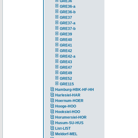
GRE36
GRE36-a
GRE36-b
GRE37
GRE37-a
GRE37-b
GRE39
GRE40
GRE41
GRE42
GRE42-a
GRE43
GRE47
GRE49
GRE52
GRE115
Hamburg-HBK-HF-HH
Harlesiel-HAR
Hoernum-HOER
Hooge-HOO
Hooksiel-HOO
Horumersiel-HOR
Husum-SU-HUS
List-LIST
Meldorf-MEL