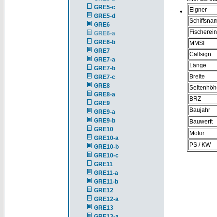
GRE5-c
Eigner
GRE5-d
Schiffsna
GRE6
Fischerei
GRE6-a
GRE6-b
MMSI
GRE7
Callsign
GRE7-a
Länge
GRE7-b
Breite
GRE7-c
GRE8
Seitenhöh
GRE8-a
BRZ
GRE9
Baujahr
GRE9-a
GRE9-b
Bauwerft
GRE10
Motor
GRE10-a
PS / KW
GRE10-b
GRE10-c
GRE11
GRE11-a
GRE11-b
GRE12
GRE12-a
GRE13
GRE13-a