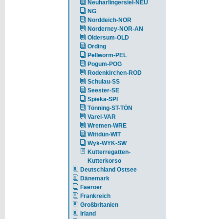
Neuharlingersiel-NEU
NG
Norddeich-NOR
Norderney-NOR-AN
Oldersum-OLD
Ording
Pellworm-PEL
Pogum-POG
Rodenkirchen-ROD
Schulau-SS
Seester-SE
Spieka-SPI
Tönning-ST-TÖN
Varel-VAR
Wremen-WRE
Wittdün-WIT
Wyk-WYK-SW
Kutterregatten-
Kutterkorso
Deutschland Ostsee
Dänemark
Faeroer
Frankreich
Großbritanien
Irland