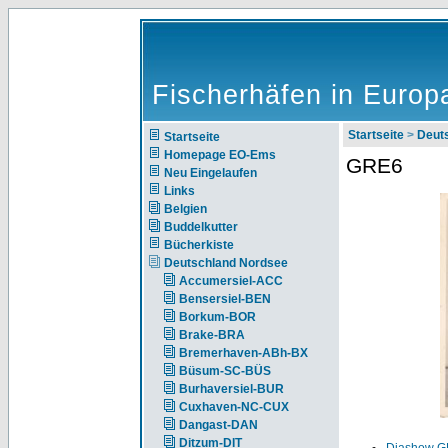
Fischerhäfen in Europ
Startseite
>
Deut
Startseite
Homepage EO-Ems
GRE6
Neu Eingelaufen
Links
Belgien
Buddelkutter
Bücherkiste
Deutschland Nordsee
Accumersiel-ACC
Bensersiel-BEN
Borkum-BOR
Brake-BRA
Bremerhaven-ABh-BX
Büsum-SC-BÜS
Burhaversiel-BUR
Cuxhaven-NC-CUX
Dangast-DAN
Ditzum-DIT