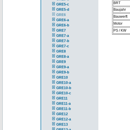
BRT
GRE5-c
GRE5-d
Baujahr
GRE6
Bauwerft
GRE6-a
Motor
GRE6-b
GRE7
PS / KW
GRE7-a
GRE7-b
GRE7-c
GRE8
GRE8-a
GRE9
GRE9-a
GRE9-b
GRE10
GRE10-a
GRE10-b
GRE10-c
GRE11
GRE11-a
GRE11-b
GRE12
GRE12-a
GRE13
GRE13-a