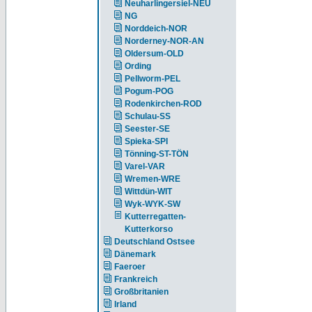
Neuharlingersiel-NEU
NG
Norddeich-NOR
Norderney-NOR-AN
Oldersum-OLD
Ording
Pellworm-PEL
Pogum-POG
Rodenkirchen-ROD
Schulau-SS
Seester-SE
Spieka-SPI
Tönning-ST-TÖN
Varel-VAR
Wremen-WRE
Wittdün-WIT
Wyk-WYK-SW
Kutterregatten-
Kutterkorso
Deutschland Ostsee
Dänemark
Faeroer
Frankreich
Großbritanien
Irland