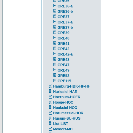
GRE36
GRE36-a
GRE36-b
GRE37
GRE37-a
GRE37-b
GRE39
GRE40
GRE41
GRE42
GRE42-a
GRE43
GRE47
GRE49
GRE52
GRE115
Hamburg-HBK-HF-HH
Harlesiel-HAR
Hoernum-HOER
Hooge-HOO
Hooksiel-HOO
Horumersiel-HOR
Husum-SU-HUS
List-LIST
Meldorf-MEL