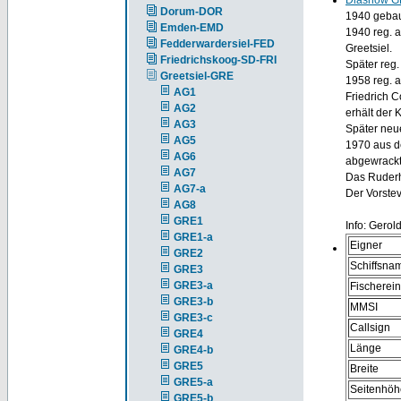
Diashow G
Dorum-DOR
1940 gebaut
Emden-EMD
1940 reg. 
Fedderwardersiel-FED
Greetsiel.
Friedrichskoog-SD-FRI
Später reg.
Greetsiel-GRE
1958 reg. a
AG1
Friedrich C
AG2
erhält der 
AG3
Später neu
AG5
1970 aus d
AG6
abgewrackt,
AG7
Das Ruderh
AG7-a
Der Vorstev
AG8
GRE1
Info: Gerol
GRE1-a
Eigner
GRE2
Schiffsna
GRE3
GRE3-a
Fischerei
GRE3-b
MMSI
GRE3-c
Callsign
GRE4
Länge
GRE4-b
GRE5
Breite
GRE5-a
Seitenhöh
GRE5-b