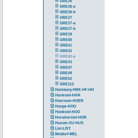
GRE36
GRE36-a
GRE36-b
GRE37
GRE37-a
GRE37-b
GRE39
GRE40
GRE41
GRE42
GRE42-a
GRE43
GRE47
GRE49
GRE52
GRE115
Hamburg-HBK-HF-HH
Harlesiel-HAR
Hoernum-HOER
Hooge-HOO
Hooksiel-HOO
Horumersiel-HOR
Husum-SU-HUS
List-LIST
Meldorf-MEL