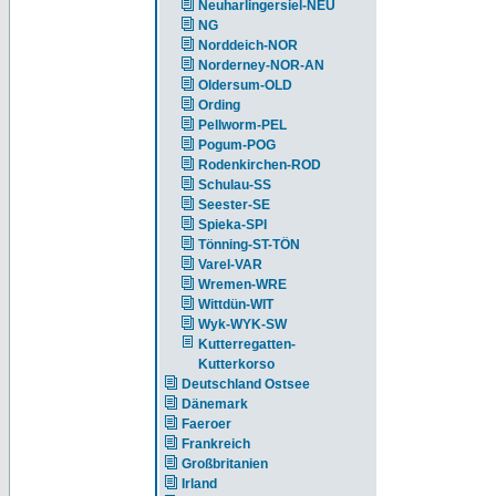
Neuharlingersiel-NEU
NG
Norddeich-NOR
Norderney-NOR-AN
Oldersum-OLD
Ording
Pellworm-PEL
Pogum-POG
Rodenkirchen-ROD
Schulau-SS
Seester-SE
Spieka-SPI
Tönning-ST-TÖN
Varel-VAR
Wremen-WRE
Wittdün-WIT
Wyk-WYK-SW
Kutterregatten-
Kutterkorso
Deutschland Ostsee
Dänemark
Faeroer
Frankreich
Großbritanien
Irland