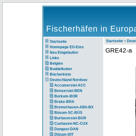
Fischerhäfen in Europ
Startseite
>
Deut
Startseite
Homepage EO-Ems
GRE42-a
Neu Eingelaufen
Links
Belgien
Buddelkutter
Bücherkiste
Deutschland Nordsee
Accumersiel-ACC
Bensersiel-BEN
Borkum-BOR
Brake-BRA
Bremerhaven-ABh-BX
Büsum-SC-BÜS
Burhaversiel-BUR
Cuxhaven-NC-CUX
Dangast-DAN
Ditzum-DIT