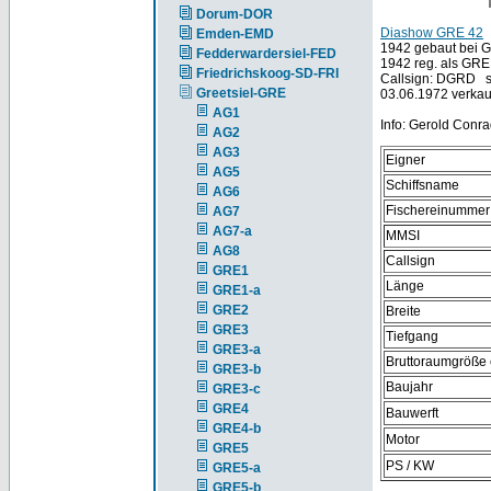
Dorum-DOR
Diashow GRE 42
Emden-EMD
1942 gebaut bei G
Fedderwardersiel-FED
1942 reg. als GRE 
Friedrichskoog-SD-FRI
Callsign: DGRD s
Greetsiel-GRE
03.06.1972 verkau
AG1
Info: Gerold Conr
AG2
AG3
Eigner
AG5
Schiffsname
AG6
Fischereinummer
AG7
AG7-a
MMSI
AG8
Callsign
GRE1
Länge
GRE1-a
GRE2
Breite
GRE3
Tiefgang
GRE3-a
Bruttoraumgröße
GRE3-b
Baujahr
GRE3-c
GRE4
Bauwerft
GRE4-b
Motor
GRE5
PS / KW
GRE5-a
GRE5-b