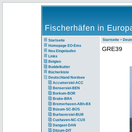
Fischerhäfen in Europ
Startseite
>
Deut
Startseite
Homepage EO-Ems
GRE39
Neu Eingelaufen
Links
Belgien
Buddelkutter
Bücherkiste
Deutschland Nordsee
Accumersiel-ACC
Bensersiel-BEN
Borkum-BOR
Brake-BRA
Bremerhaven-ABh-BX
Büsum-SC-BÜS
Burhaversiel-BUR
Cuxhaven-NC-CUX
Dangast-DAN
Ditzum-DIT