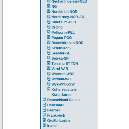
Neuharlingersiel-NEU
NG
Norddeich-NOR
Norderney-NOR-AN
Oldersum-OLD
Ording
Pellworm-PEL
Pogum-POG
Rodenkirchen-ROD
Schulau-SS
Seester-SE
Spieka-SPI
Tönning-ST-TÖN
Varel-VAR
Wremen-WRE
Wittdün-WIT
Wyk-WYK-SW
Kutterregatten-
Kutterkorso
Deutschland Ostsee
Dänemark
Faeroer
Frankreich
Großbritanien
Irland