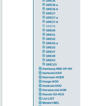
GRE36
GRE36-a
GRE36-b
GRE37
GRE37-a
GRE37-b
GRE39
GRE40
GRE41
GRE42
GRE42-a
GRE43
GRE47
GRE49
GRE52
GRE115
Hamburg-HBK-HF-HH
Harlesiel-HAR
Hoernum-HOER
Hooge-HOO
Hooksiel-HOO
Horumersiel-HOR
Husum-SU-HUS
List-LIST
Meldorf-MEL