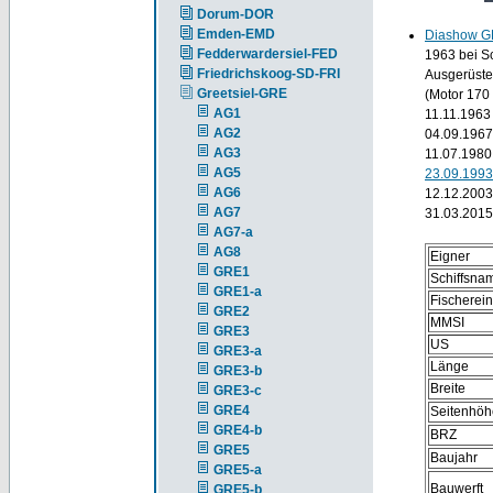
Dorum-DOR
Emden-EMD
Diashow 
Fedderwardersiel-FED
1963 bei Sc
Friedrichskoog-SD-FRI
Ausgerüste
Greetsiel-GRE
(Motor 170 
AG1
11.11.196
AG2
04.09.196
AG3
11.07.1980
AG5
23.09.199
AG6
12.12.200
AG7
31.03.2015
AG7-a
AG8
Eigner
GRE1
Schiffsna
GRE1-a
Fischerei
GRE2
MMSI
GRE3
US
GRE3-a
Länge
GRE3-b
Breite
GRE3-c
GRE4
Seitenhöh
GRE4-b
BRZ
GRE5
Baujahr
GRE5-a
Bauwerft
GRE5-b