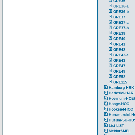
GRE36
GRE36-a
GRE36-b
GRE37
GRE37-a
GRE37-b
GRE39
GRE40
GRE41
GRE42
GRE42-a
GRE43
GRE47
GRE49
GRE52
GRE115
Hamburg-HBK
Harlesiel-HAR
Hoernum-HOE
Hooge-HOO
Hooksiel-HOO
Horumersiel-
Husum-SU-HU
List-LIST
Meldorf-MEL