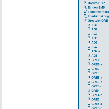
Dorum-DOR
Emden-EMD
Fedderwarders
Friedrichskoog
Greetsiel-GRE
AG1
AG2
AG3
AG5
AG6
AG7
AG7-a
AG8
GRE1
GRE1-a
GRE2
GRE3
GRE3-a
GRE3-b
GRE3-c
GRE4
GRE4-b
GRE5
GRE5-a
GRE5-b