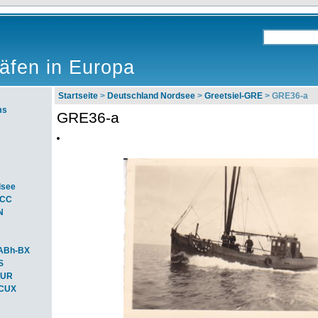
äfen in Europa
Startseite
>
Deutschland Nordsee
>
Greetsiel-GRE
> GRE36-a
ms
GRE36-a
dsee
ACC
N
ABh-BX
S
BUR
-CUX