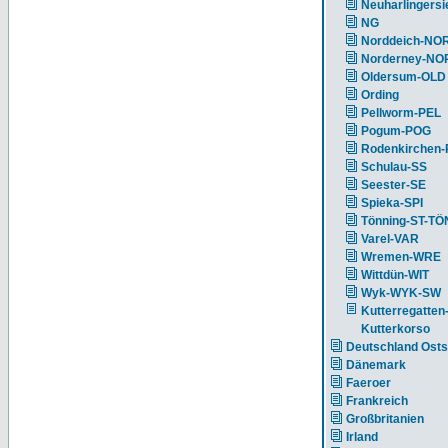
Neuharlingersi
NG
Norddeich-NO
Norderney-NO
Oldersum-OLD
Ording
Pellworm-PEL
Pogum-POG
Rodenkirchen
Schulau-SS
Seester-SE
Spieka-SPI
Tönning-ST-TÖ
Varel-VAR
Wremen-WRE
Wittdün-WIT
Wyk-WYK-SW
Kutterregatten
Kutterkorso
Deutschland Ost
Dänemark
Faeroer
Frankreich
Großbritanien
Irland