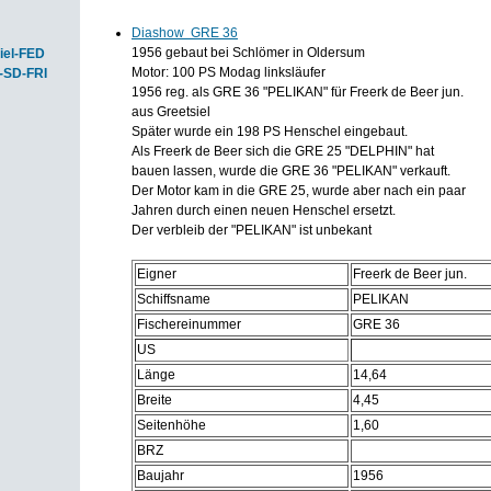
Diashow GRE 36
1956 gebaut bei Schlömer in Oldersum
iel-FED
Motor: 100 PS Modag linksläufer
-SD-FRI
1956 reg. als GRE 36 "PELIKAN" für Freerk de Beer jun.
aus Greetsiel
Später wurde ein 198 PS Henschel eingebaut.
Als Freerk de Beer sich die GRE 25 "DELPHIN" hat
bauen lassen, wurde die GRE 36 "PELIKAN" verkauft.
Der Motor kam in die GRE 25, wurde aber nach ein paar
Jahren durch einen neuen Henschel ersetzt.
Der verbleib der "PELIKAN" ist unbekant
Eigner
Freerk de Beer jun.
Schiffsname
PELIKAN
Fischereinummer
GRE 36
US
Länge
14,64
Breite
4,45
Seitenhöhe
1,60
BRZ
Baujahr
1956