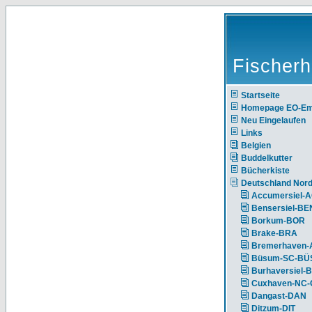
Fischerh
Startseite
Homepage EO-E
Neu Eingelaufen
Links
Belgien
Buddelkutter
Bücherkiste
Deutschland Nor
Accumersiel-
Bensersiel-BE
Borkum-BOR
Brake-BRA
Bremerhaven-
Büsum-SC-BÜ
Burhaversiel-
Cuxhaven-NC
Dangast-DAN
Ditzum-DIT