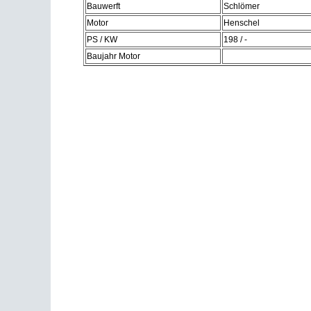
Bauwerft
Schlömer
Motor
Henschel
PS / KW
198 / -
Baujahr Motor