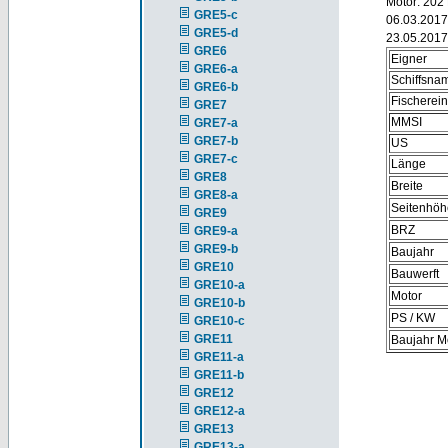
Motor: 202
GRE5-c
06.03.201
GRE5-d
23.05.2017
GRE6
Eigner
GRE6-a
Schiffsna
GRE6-b
Fischerei
GRE7
MMSI
GRE7-a
GRE7-b
US
GRE7-c
Länge
GRE8
Breite
GRE8-a
Seitenhöh
GRE9
BRZ
GRE9-a
GRE9-b
Baujahr
GRE10
Bauwerft
GRE10-a
Motor
GRE10-b
PS / KW
GRE10-c
GRE11
Baujahr M
GRE11-a
GRE11-b
GRE12
GRE12-a
GRE13
GRE13-a