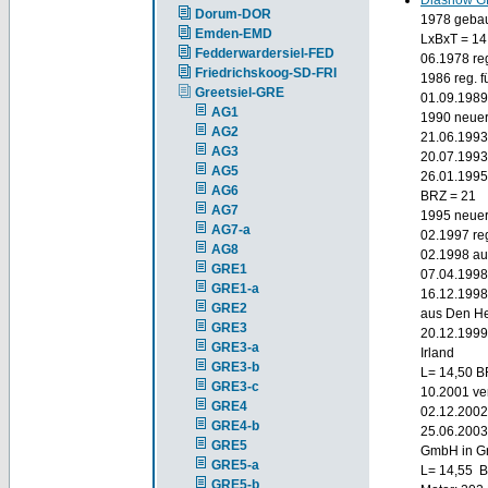
Diashow 
Dorum-DOR
1978 gebaut
Emden-EMD
LxBxT = 14
Fedderwardersiel-FED
06.1978 reg
Friedrichskoog-SD-FRI
1986 reg. f
Greetsiel-GRE
01.09.1989 
AG1
1990 neuer
AG2
21.06.1993 
AG3
20.07.1993
AG5
26.01.1995
AG6
BRZ = 21
AG7
1995 neuer
AG7-a
02.1997 reg
AG8
02.1998 au
GRE1
07.04.1998 
GRE1-a
16.12.1998 
GRE2
aus Den He
GRE3
20.12.1999
GRE3-a
Irland
GRE3-b
L= 14,50 B
GRE3-c
10.2001 ve
GRE4
02.12.200
GRE4-b
25.06.2003
GRE5
GmbH in Gr
GRE5-a
L= 14,55 B
GRE5-b