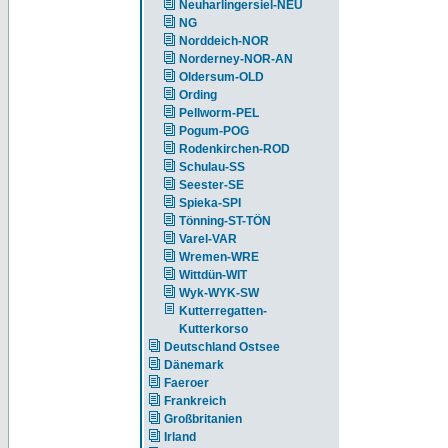
Neuharlingersiel-NEU
NG
Norddeich-NOR
Norderney-NOR-AN
Oldersum-OLD
Ording
Pellworm-PEL
Pogum-POG
Rodenkirchen-ROD
Schulau-SS
Seester-SE
Spieka-SPI
Tönning-ST-TÖN
Varel-VAR
Wremen-WRE
Wittdün-WIT
Wyk-WYK-SW
Kutterregatten-
Kutterkorso
Deutschland Ostsee
Dänemark
Faeroer
Frankreich
Großbritanien
Irland