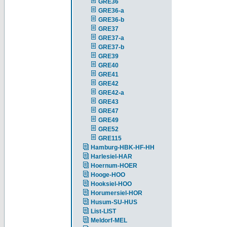
GRE36
GRE36-a
GRE36-b
GRE37
GRE37-a
GRE37-b
GRE39
GRE40
GRE41
GRE42
GRE42-a
GRE43
GRE47
GRE49
GRE52
GRE115
Hamburg-HBK-HF-HH
Harlesiel-HAR
Hoernum-HOER
Hooge-HOO
Hooksiel-HOO
Horumersiel-HOR
Husum-SU-HUS
List-LIST
Meldorf-MEL