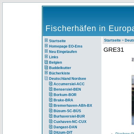
Fischerhäfen in Europ
Startseite
>
Deut
Startseite
Homepage EO-Ems
GRE31
Neu Eingelaufen
Links
Belgien
Buddelkutter
Bücherkiste
Deutschland Nordsee
Accumersiel-ACC
Bensersiel-BEN
Borkum-BOR
Brake-BRA
Bremerhaven-ABh-BX
Büsum-SC-BÜS
Burhaversiel-BUR
Cuxhaven-NC-CUX
Dangast-DAN
Ditzum-DIT