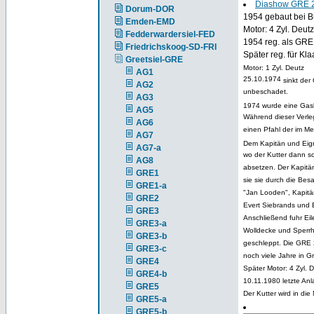
Diashow GRE 
Dorum-DOR
1954 gebaut bei Bü
Emden-EMD
Motor: 4 Zyl. Deutz
Fedderwardersiel-FED
1954 reg. als GR
Friedrichskoog-SD-FRI
Später reg. für Kl
Greetsiel-GRE
Motor: 1 Zyl. Deutz
AG1
25.10.1974
sinkt der
AG2
unbeschadet.
AG3
1974 wurde eine Gasl
AG5
Während dieser Verle
AG6
einen Pfahl der im M
AG7
Dem Kapitän und Eign
AG7-a
wo der Kutter dann sc
AG8
absetzen. Der Kapit
GRE1
sie sie durch die Bes
GRE1-a
"Jan Looden", Kapitän
GRE2
Evert Siebrands und 
GRE3
Anschließend fuhr Eil
GRE3-a
Wolldecke und Sperrho
GRE3-b
geschleppt. Die GRE 
GRE3-c
noch viele Jahre in Gre
GRE4
Später Motor: 4 Zyl. 
GRE4-b
10.11.1980 letzte An
GRE5
Der Kutter wird in di
GRE5-a
GRE5-b