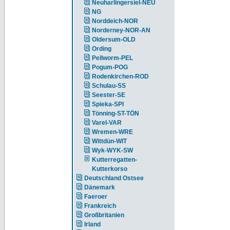
Neuharlingersiel-NEU
NG
Norddeich-NOR
Norderney-NOR-AN
Oldersum-OLD
Ording
Pellworm-PEL
Pogum-POG
Rodenkirchen-ROD
Schulau-SS
Seester-SE
Spieka-SPI
Tönning-ST-TÖN
Varel-VAR
Wremen-WRE
Wittdün-WIT
Wyk-WYK-SW
Kutterregatten-
Kutterkorso
Deutschland Ostsee
Dänemark
Faeroer
Frankreich
Großbritanien
Irland