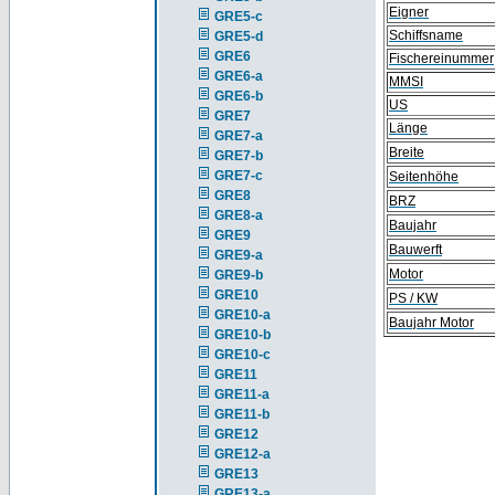
Eigner
GRE5-c
Schiffsname
GRE5-d
GRE6
Fischereinummer
GRE6-a
MMSI
GRE6-b
US
GRE7
Länge
GRE7-a
Breite
GRE7-b
GRE7-c
Seitenhöhe
GRE8
BRZ
GRE8-a
Baujahr
GRE9
Bauwerft
GRE9-a
Motor
GRE9-b
GRE10
PS / KW
GRE10-a
Baujahr Motor
GRE10-b
GRE10-c
GRE11
GRE11-a
GRE11-b
GRE12
GRE12-a
GRE13
GRE13-a