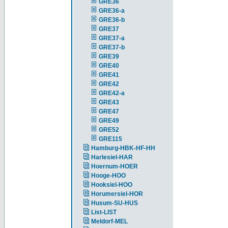
GRE36
GRE36-a
GRE36-b
GRE37
GRE37-a
GRE37-b
GRE39
GRE40
GRE41
GRE42
GRE42-a
GRE43
GRE47
GRE49
GRE52
GRE115
Hamburg-HBK-HF-HH
Harlesiel-HAR
Hoernum-HOER
Hooge-HOO
Hooksiel-HOO
Horumersiel-HOR
Husum-SU-HUS
List-LIST
Meldorf-MEL