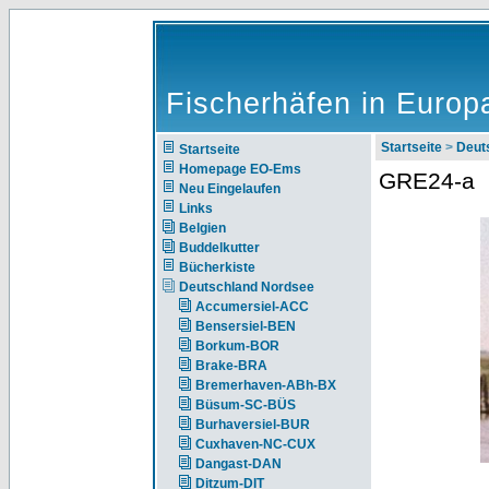
Fischerhäfen in Europ
Startseite
>
Deut
Startseite
Homepage EO-Ems
GRE24-a
Neu Eingelaufen
Links
Belgien
Buddelkutter
Bücherkiste
Deutschland Nordsee
Accumersiel-ACC
Bensersiel-BEN
Borkum-BOR
Brake-BRA
Bremerhaven-ABh-BX
Büsum-SC-BÜS
Burhaversiel-BUR
Cuxhaven-NC-CUX
Dangast-DAN
Ditzum-DIT