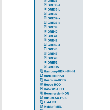
GRE36
GRE36-a
GRE36-b
GRE37
GRE37-a
GRE37-b
GRE39
GRE40
GRE41
GRE42
GRE42-a
GRE43
GRE47
GRE49
GRE52
GRE115
Hamburg-HBK-HF-HH
Harlesiel-HAR
Hoernum-HOER
Hooge-HOO
Hooksiel-HOO
Horumersiel-HOR
Husum-SU-HUS
List-LIST
Meldorf-MEL