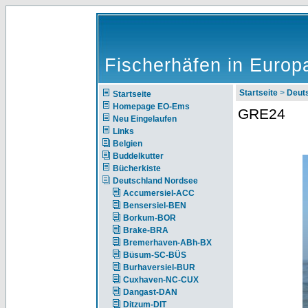
Fischerhäfen in Europ
Startseite
>
Deut
Startseite
Homepage EO-Ems
GRE24
Neu Eingelaufen
Links
Belgien
Buddelkutter
Bücherkiste
Deutschland Nordsee
Accumersiel-ACC
Bensersiel-BEN
Borkum-BOR
Brake-BRA
Bremerhaven-ABh-BX
Büsum-SC-BÜS
Burhaversiel-BUR
Cuxhaven-NC-CUX
Dangast-DAN
Ditzum-DIT