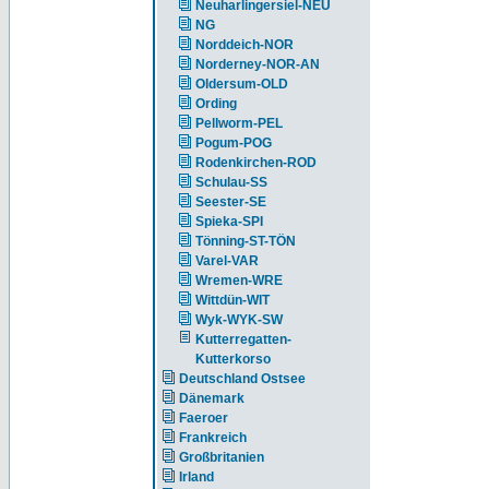
Neuharlingersiel-NEU
NG
Norddeich-NOR
Norderney-NOR-AN
Oldersum-OLD
Ording
Pellworm-PEL
Pogum-POG
Rodenkirchen-ROD
Schulau-SS
Seester-SE
Spieka-SPI
Tönning-ST-TÖN
Varel-VAR
Wremen-WRE
Wittdün-WIT
Wyk-WYK-SW
Kutterregatten-
Kutterkorso
Deutschland Ostsee
Dänemark
Faeroer
Frankreich
Großbritanien
Irland