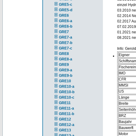
GRE5-c
einzel Hyd
GRE5-d
03.2010 ne
GRE6
02.2014 Ne
GRE6-a
02.2017 Au
GRE6-b
07.02.2019
GRE7
01.2021 ne
GRE7-a
08.2021 ne
GRE7-b
GRE7-c
Info: Gerol
GRE8
Eigner
GRE8-a
Schiffsna
GRE9
Fischerei
GRE9-a
IMO
GRE9-b
CFR
GRE10
MMSI
GRE10-a
US
GRE10-b
GRE10-c
Länge
GRE11
Breite
GRE11-a
Seitenhöh
GRE11-b
BRZ
GRE12
Baujahr
GRE12-a
Bauwerft
GRE13
Motor
GRE13-a