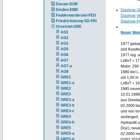
Dorum-DOR
Emden-EMD
Diashow G
Fedderwardersiel-FED
Diashow V
Friedrichskoog-SD-FRI
Diashow Pr
Greetsiel-GRE
AG1
Neuer Moto
AG2
AG3
1977 gebaut
AG5
(mit Rundh
AG6
1977 reg. 
AG7
LxBxT = 17
AG7-a
Motor: 290
AG8
1980 bei L
GRE1
um 1,00 m 
GRE1-a
LxBxT = 18,
GRE2
1985 neuer
GRE3
10.01.1986 
GRE3-a
aus Greetsi
GRE3-b
02.2000 bei
GRE3-c
und von in
GRE4
verlängert
GRE4-b
Hydraulik u
GRE5
Disc), neue
GRE5-a
02.2000 ne
GRE5-b
02/03.2010 