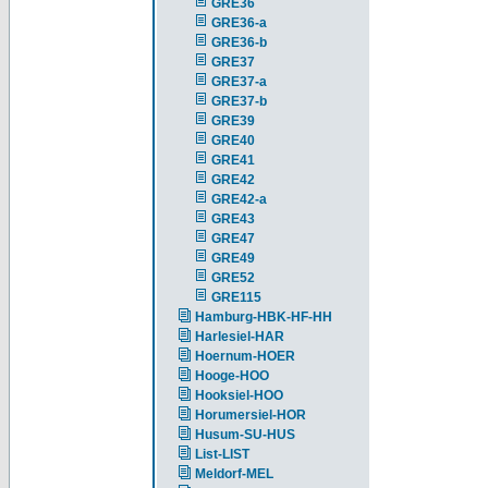
GRE36
GRE36-a
GRE36-b
GRE37
GRE37-a
GRE37-b
GRE39
GRE40
GRE41
GRE42
GRE42-a
GRE43
GRE47
GRE49
GRE52
GRE115
Hamburg-HBK-HF-HH
Harlesiel-HAR
Hoernum-HOER
Hooge-HOO
Hooksiel-HOO
Horumersiel-HOR
Husum-SU-HUS
List-LIST
Meldorf-MEL