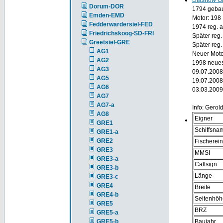
Diashow G
Dorum-DOR
1794 gebaut
Emden-EMD
Motor: 198
Fedderwardersiel-FED
1974 reg. 
Friedrichskoog-SD-FRI
Später reg.
Greetsiel-GRE
Später reg
AG1
Neuer Moto
AG2
1998 neues
AG3
09.07.2008
AG5
19.07.2008
AG6
03.03.2009 
AG7
AG7-a
Info: Gerol
AG8
Eigner
GRE1
Schiffsna
GRE1-a
GRE2
Fischerei
GRE3
MMSI
GRE3-a
Callsign
GRE3-b
Länge
GRE3-c
GRE4
Breite
GRE4-b
Seitenhöh
GRE5
BRZ
GRE5-a
GRE5-b
Baujahr