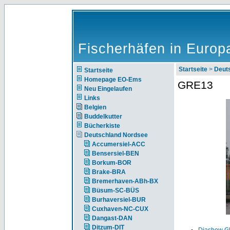
Fischerhäfen in Europ
Startseite
>
Deut
Startseite
Homepage EO-Ems
GRE13
Neu Eingelaufen
Links
Belgien
Buddelkutter
Bücherkiste
Deutschland Nordsee
Accumersiel-ACC
Bensersiel-BEN
Borkum-BOR
Brake-BRA
Bremerhaven-ABh-BX
Büsum-SC-BÜS
Burhaversiel-BUR
Cuxhaven-NC-CUX
Dangast-DAN
Ditzum-DIT