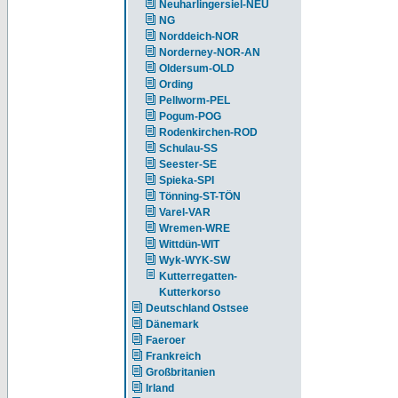
Neuharlingersiel-NEU
NG
Norddeich-NOR
Norderney-NOR-AN
Oldersum-OLD
Ording
Pellworm-PEL
Pogum-POG
Rodenkirchen-ROD
Schulau-SS
Seester-SE
Spieka-SPI
Tönning-ST-TÖN
Varel-VAR
Wremen-WRE
Wittdün-WIT
Wyk-WYK-SW
Kutterregatten-
Kutterkorso
Deutschland Ostsee
Dänemark
Faeroer
Frankreich
Großbritanien
Irland