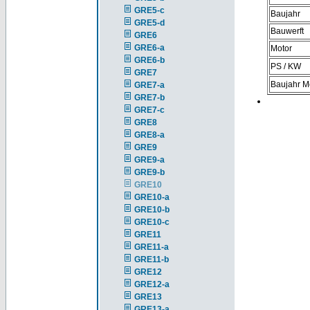
GRE5-c
Baujahr
GRE5-d
Bauwerft
GRE6
GRE6-a
Motor
GRE6-b
PS / KW
GRE7
Baujahr M
GRE7-a
GRE7-b
GRE7-c
GRE8
GRE8-a
GRE9
GRE9-a
GRE9-b
GRE10
GRE10-a
GRE10-b
GRE10-c
GRE11
GRE11-a
GRE11-b
GRE12
GRE12-a
GRE13
GRE13-a