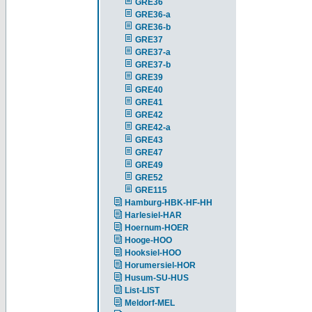
GRE36
GRE36-a
GRE36-b
GRE37
GRE37-a
GRE37-b
GRE39
GRE40
GRE41
GRE42
GRE42-a
GRE43
GRE47
GRE49
GRE52
GRE115
Hamburg-HBK-HF-HH
Harlesiel-HAR
Hoernum-HOER
Hooge-HOO
Hooksiel-HOO
Horumersiel-HOR
Husum-SU-HUS
List-LIST
Meldorf-MEL