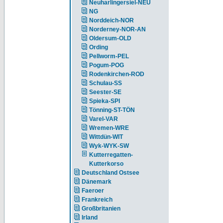
Neuharlingersiel-NEU
NG
Norddeich-NOR
Norderney-NOR-AN
Oldersum-OLD
Ording
Pellworm-PEL
Pogum-POG
Rodenkirchen-ROD
Schulau-SS
Seester-SE
Spieka-SPI
Tönning-ST-TÖN
Varel-VAR
Wremen-WRE
Wittdün-WIT
Wyk-WYK-SW
Kutterregatten-
Kutterkorso
Deutschland Ostsee
Dänemark
Faeroer
Frankreich
Großbritanien
Irland