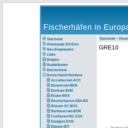
Fischerhäfen in Europ
Startseite
>
Deut
Startseite
Homepage EO-Ems
GRE10
Neu Eingelaufen
Links
Belgien
Buddelkutter
Bücherkiste
Deutschland Nordsee
Accumersiel-ACC
Bensersiel-BEN
Borkum-BOR
Brake-BRA
Bremerhaven-ABh-BX
Büsum-SC-BÜS
Burhaversiel-BUR
Cuxhaven-NC-CUX
Dangast-DAN
Ditzum-DIT