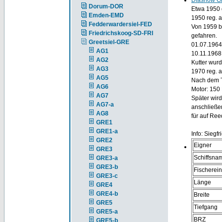
Diashow G
Dorum-DOR
Etwa 1950 
Emden-EMD
1950 reg. 
Fedderwardersiel-FED
Von 1959 b
Friedrichskoog-SD-FRI
gefahren.
Greetsiel-GRE
01.07.1964
AG1
10.11.1968
AG2
Kutter wurd
AG3
1970 reg. 
AG5
Nach dem T
AG6
Motor: 150
AG7
Später wird
AG7-a
anschließe
AG8
für auf Ree
GRE1
GRE1-a
Info: Siegf
GRE2
Eigner
GRE3
Schiffsna
GRE3-a
GRE3-b
Fischerei
GRE3-c
Länge
GRE4
GRE4-b
Breite
GRE5
Tiefgang
GRE5-a
BRZ
GRE5-b