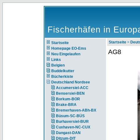
Fischerhäfen in Europ
Startseite
>
Deut
Startseite
Homepage EO-Ems
AG8
Neu Eingelaufen
Links
Belgien
Buddelkutter
Bücherkiste
Deutschland Nordsee
Accumersiel-ACC
Bensersiel-BEN
Borkum-BOR
Brake-BRA
Bremerhaven-ABh-BX
Büsum-SC-BÜS
Burhaversiel-BUR
Cuxhaven-NC-CUX
Dangast-DAN
Ditzum-DIT