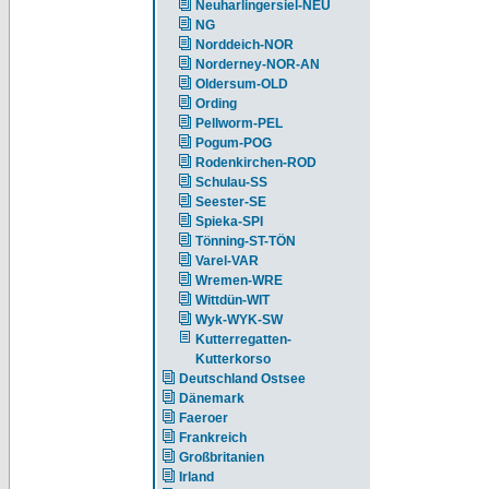
Neuharlingersiel-NEU
NG
Norddeich-NOR
Norderney-NOR-AN
Oldersum-OLD
Ording
Pellworm-PEL
Pogum-POG
Rodenkirchen-ROD
Schulau-SS
Seester-SE
Spieka-SPI
Tönning-ST-TÖN
Varel-VAR
Wremen-WRE
Wittdün-WIT
Wyk-WYK-SW
Kutterregatten-
Kutterkorso
Deutschland Ostsee
Dänemark
Faeroer
Frankreich
Großbritanien
Irland