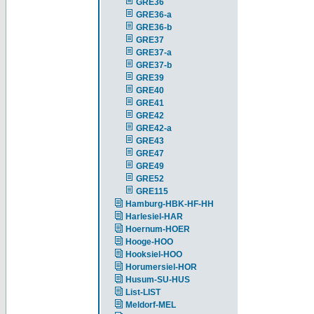
GRE36
GRE36-a
GRE36-b
GRE37
GRE37-a
GRE37-b
GRE39
GRE40
GRE41
GRE42
GRE42-a
GRE43
GRE47
GRE49
GRE52
GRE115
Hamburg-HBK-HF-HH
Harlesiel-HAR
Hoernum-HOER
Hooge-HOO
Hooksiel-HOO
Horumersiel-HOR
Husum-SU-HUS
List-LIST
Meldorf-MEL