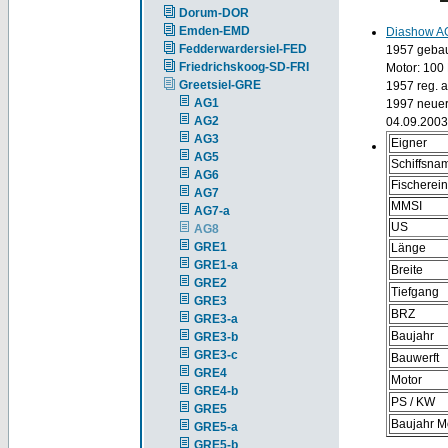
Dorum-DOR
Emden-EMD
Diashow A
Fedderwardersiel-FED
1957 gebaut
Friedrichskoog-SD-FRI
Motor: 100
Greetsiel-GRE
1957 reg. 
AG1
1997 neuer
AG2
04.09.2003
AG3
Eigner
AG5
Schiffsna
AG6
Fischerei
AG7
MMSI
AG7-a
US
AG8
GRE1
Länge
GRE1-a
Breite
GRE2
Tiefgang
GRE3
BRZ
GRE3-a
Baujahr
GRE3-b
GRE3-c
Bauwerft
GRE4
Motor
GRE4-b
PS / KW
GRE5
Baujahr M
GRE5-a
GRE5-b