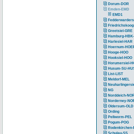
Dorum-DOR
Emden-EMD
EMD1
Fedderwarders
Friedrichskoog
Greetsiel-GRE
Hamburg-HBK
Harlesiel-HAR
Hoernum-HOE
Hooge-HOO
Hooksiel-HOO
Horumersiel-
Husum-SU-HU
List-LIST
Meldorf-MEL
Neuharlingersi
NG
Norddeich-NO
Norderney-NO
Oldersum-OLD
Ording
Pellworm-PEL
Pogum-POG
Rodenkirchen
Schulau-SS