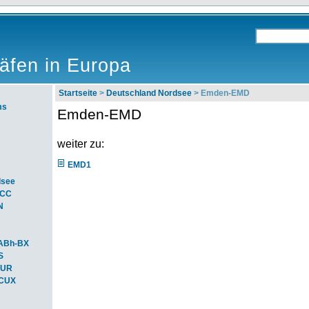
äfen in Europa
Startseite
>
Deutschland Nordsee
> Emden-EMD
ms
Emden-EMD
weiter zu:
EMD1
dsee
ACC
N
ABh-BX
S
BUR
-CUX