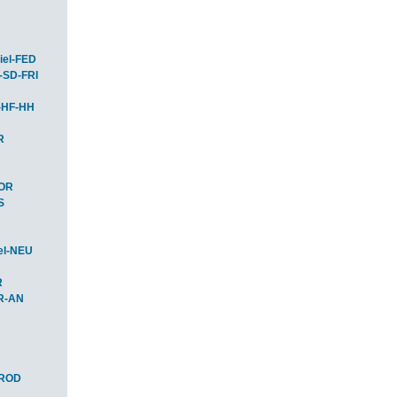
iel-FED
-SD-FRI
-HF-HH
R
HOR
S
el-NEU
R
R-AN
-ROD