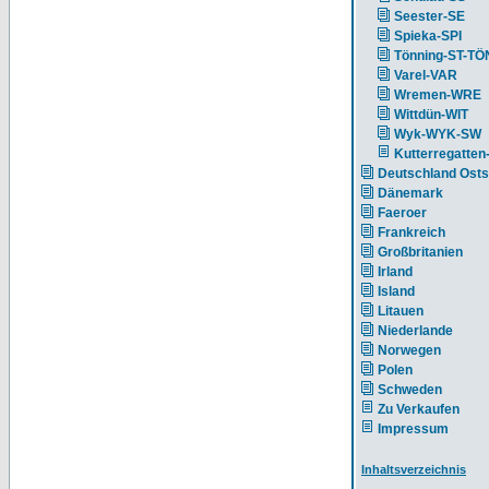
Seester-SE
Spieka-SPI
Tönning-ST-TÖ
Varel-VAR
Wremen-WRE
Wittdün-WIT
Wyk-WYK-SW
Kutterregatten
Deutschland Ost
Dänemark
Faeroer
Frankreich
Großbritanien
Irland
Island
Litauen
Niederlande
Norwegen
Polen
Schweden
Zu Verkaufen
Impressum
Inhaltsverzeichnis