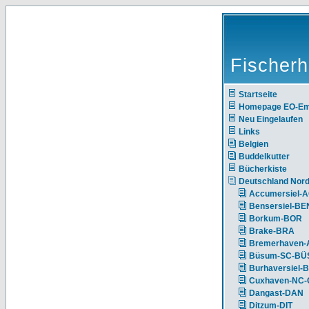
Fischerh
Startseite
Homepage EO-E
Neu Eingelaufen
Links
Belgien
Buddelkutter
Bücherkiste
Deutschland Nor
Accumersiel-
Bensersiel-BE
Borkum-BOR
Brake-BRA
Bremerhaven-
Büsum-SC-BÜ
Burhaversiel-
Cuxhaven-NC
Dangast-DAN
Ditzum-DIT