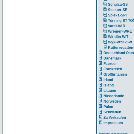
Schulau-SS
Seester-SE
Spieka-SPI
Tönning-ST-TÖ
Varel-VAR
Wremen-WRE
Wittdün-WIT
Wyk-WYK-SW
Kutterregatten
Deutschland Ost
Dänemark
Faeroer
Frankreich
Großbritanien
Irland
Island
Litauen
Niederlande
Norwegen
Polen
Schweden
Zu Verkaufen
Impressum