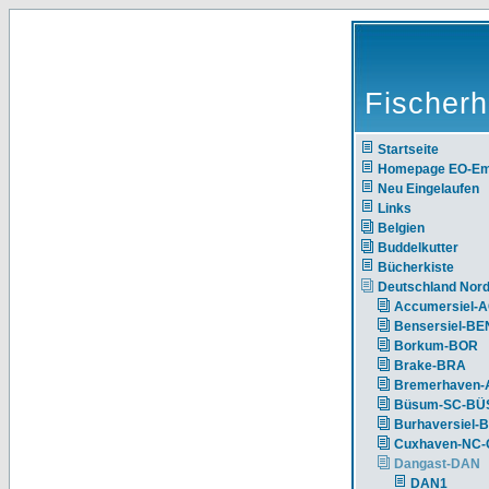
Fischerh
Startseite
Homepage EO-E
Neu Eingelaufen
Links
Belgien
Buddelkutter
Bücherkiste
Deutschland Nor
Accumersiel-
Bensersiel-BE
Borkum-BOR
Brake-BRA
Bremerhaven-
Büsum-SC-BÜ
Burhaversiel-
Cuxhaven-NC
Dangast-DAN
DAN1