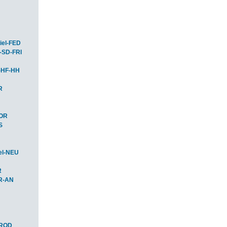
iel-FED
-SD-FRI
-HF-HH
R
HOR
S
el-NEU
R
R-AN
-ROD