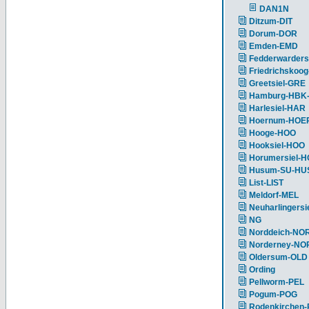
DAN1N
Ditzum-DIT
Dorum-DOR
Emden-EMD
Fedderwarders
Friedrichskoog
Greetsiel-GRE
Hamburg-HBK
Harlesiel-HAR
Hoernum-HOE
Hooge-HOO
Hooksiel-HOO
Horumersiel-
Husum-SU-HU
List-LIST
Meldorf-MEL
Neuharlingersi
NG
Norddeich-NO
Norderney-NO
Oldersum-OLD
Ording
Pellworm-PEL
Pogum-POG
Rodenkirchen