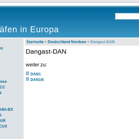
äfen in Europa
Startseite
>
Deutschland Nordsee
> Dangast-DAN
ms
Dangast-DAN
weiter zu:
DAN1
DAN1N
dsee
ACC
N
ABh-BX
S
BUR
-CUX