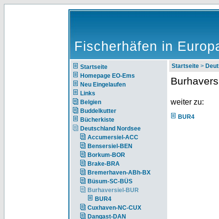
Fischerhäfen in Europ
Startseite
>
Deut
Startseite
Homepage EO-Ems
Burhavers
Neu Eingelaufen
Links
weiter zu:
Belgien
Buddelkutter
BUR4
Bücherkiste
Deutschland Nordsee
Accumersiel-ACC
Bensersiel-BEN
Borkum-BOR
Brake-BRA
Bremerhaven-ABh-BX
Büsum-SC-BÜS
Burhaversiel-BUR
BUR4
Cuxhaven-NC-CUX
Dangast-DAN