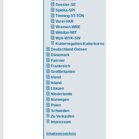
Seester-SE
Spieka-SPI
Tönning-ST-TÖN
Varel-VAR
Wremen-WRE
Wittdün-WIT
Wyk-WYK-SW
Kutterregatten-Kutterkorso
Deutschland Ostsee
Dänemark
Faeroer
Frankreich
Großbritanien
Irland
Island
Litauen
Niederlande
Norwegen
Polen
Schweden
Zu Verkaufen
Impressum
Inhaltsverzeichnis