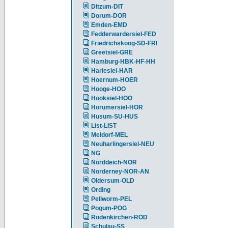
Ditzum-DIT
Dorum-DOR
Emden-EMD
Fedderwardersiel-FED
Friedrichskoog-SD-FRI
Greetsiel-GRE
Hamburg-HBK-HF-HH
Harlesiel-HAR
Hoernum-HOER
Hooge-HOO
Hooksiel-HOO
Horumersiel-HOR
Husum-SU-HUS
List-LIST
Meldorf-MEL
Neuharlingersiel-NEU
NG
Norddeich-NOR
Norderney-NOR-AN
Oldersum-OLD
Ording
Pellworm-PEL
Pogum-POG
Rodenkirchen-ROD
Schulau-SS