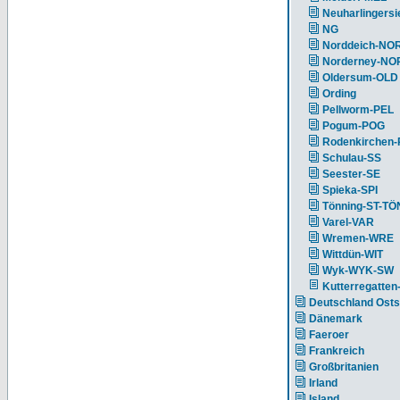
Neuharlingersi
NG
Norddeich-NO
Norderney-NO
Oldersum-OLD
Ording
Pellworm-PEL
Pogum-POG
Rodenkirchen
Schulau-SS
Seester-SE
Spieka-SPI
Tönning-ST-TÖ
Varel-VAR
Wremen-WRE
Wittdün-WIT
Wyk-WYK-SW
Kutterregatten
Deutschland Ost
Dänemark
Faeroer
Frankreich
Großbritanien
Irland
Island