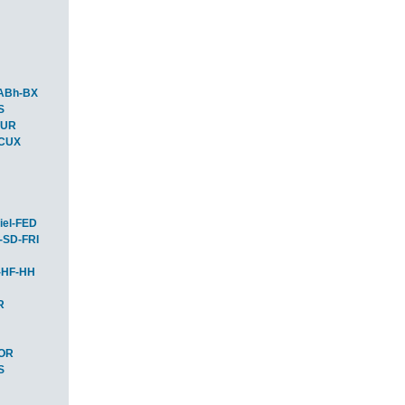
ABh-BX
S
BUR
-CUX
iel-FED
-SD-FRI
-HF-HH
R
HOR
S