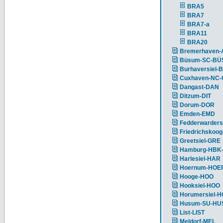
BRA5
BRA7
BRA7-a
BRA11
BRA20
Bremerhaven-
Büsum-SC-BÜ
Burhaversiel-
Cuxhaven-NC
Dangast-DAN
Ditzum-DIT
Dorum-DOR
Emden-EMD
Fedderwarders
Friedrichskoog
Greetsiel-GRE
Hamburg-HBK
Harlesiel-HAR
Hoernum-HOE
Hooge-HOO
Hooksiel-HOO
Horumersiel-
Husum-SU-HU
List-LIST
Meldorf-MEL