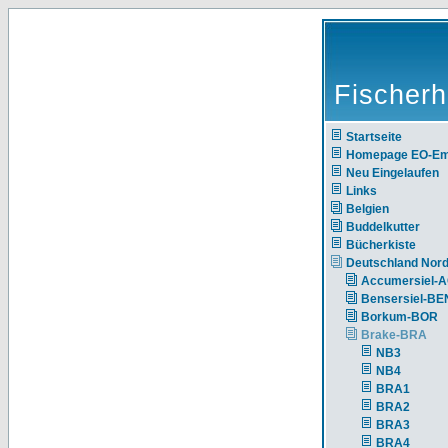
Fischerh
Startseite
Homepage EO-E
Neu Eingelaufen
Links
Belgien
Buddelkutter
Bücherkiste
Deutschland Nor
Accumersiel-
Bensersiel-BE
Borkum-BOR
Brake-BRA
NB3
NB4
BRA1
BRA2
BRA3
BRA4