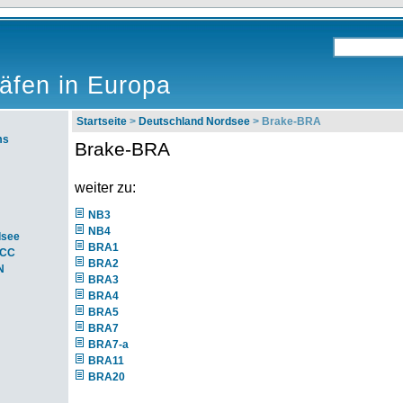
äfen in Europa
Startseite
>
Deutschland Nordsee
> Brake-BRA
ms
Brake-BRA
weiter zu:
NB3
NB4
dsee
BRA1
ACC
BRA2
N
BRA3
BRA4
BRA5
BRA7
BRA7-a
BRA11
BRA20