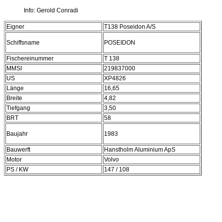
Info: Gerold Conradi
Eigner
T138 Poseidon A/S
Schiffsname
POSEIDON
Fischereinummer
T 138
MMSI
219837000
US
XP4826
Länge
16,65
Breite
4,82
Tiefgang
3,50
BRT
58
Baujahr
1983
Bauwerft
Hanstholm Aluminium ApS
Motor
Volvo
PS / KW
147 / 108