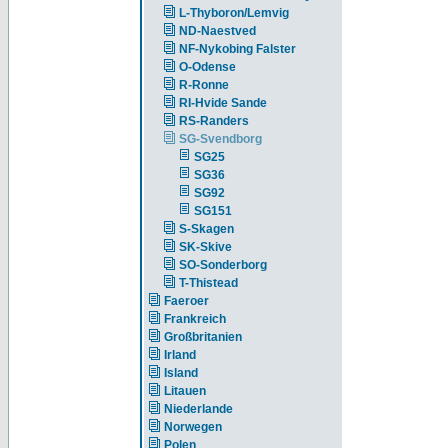
L-Thyboron/Lemvig
ND-Naestved
NF-Nykobing Falster
O-Odense
R-Ronne
RI-Hvide Sande
RS-Randers
SG-Svendborg
SG25
SG36
SG92
SG151
S-Skagen
SK-Skive
SO-Sonderborg
T-Thistead
Faeroer
Frankreich
Großbritanien
Irland
Island
Litauen
Niederlande
Norwegen
Polen