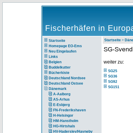
Fischerhäfen in Europ
Startseite
>
Dän
Startseite
Homepage EO-Ems
SG-Svend
Neu Eingelaufen
Links
weiter zu:
Belgien
Buddelkutter
SG25
Bücherkiste
SG36
Deutschland Nordsee
SG92
Deutschland Ostsee
SG151
Dänemark
A-Aalborg
AS-Arhus
E-Esbjerg
FN-Frederikshaven
H-Helsingor
HM-Hanstholm
HG-Hirtshals
HV-Haderslev/Havneby