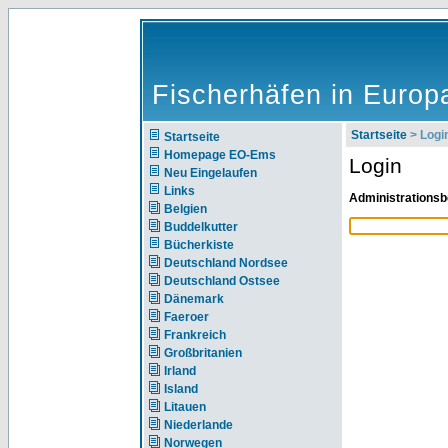
Fischerhäfen in Europ
Startseite
> Logi
Startseite
Homepage EO-Ems
Login
Neu Eingelaufen
Links
Administrationsb
Belgien
Buddelkutter
Bücherkiste
Deutschland Nordsee
Deutschland Ostsee
Dänemark
Faeroer
Frankreich
Großbritanien
Irland
Island
Litauen
Niederlande
Norwegen