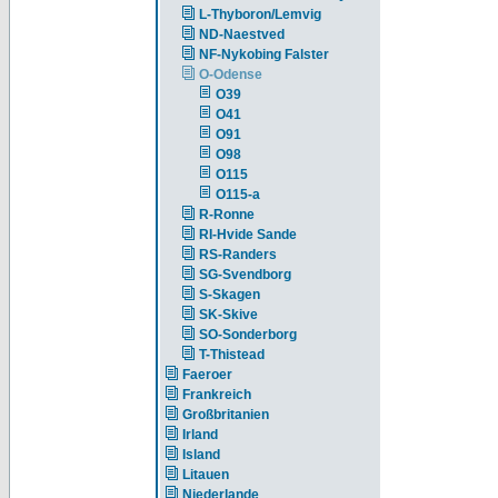
L-Thyboron/Lemvig
ND-Naestved
NF-Nykobing Falster
O-Odense
O39
O41
O91
O98
O115
O115-a
R-Ronne
RI-Hvide Sande
RS-Randers
SG-Svendborg
S-Skagen
SK-Skive
SO-Sonderborg
T-Thistead
Faeroer
Frankreich
Großbritanien
Irland
Island
Litauen
Niederlande