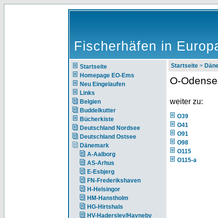
Fischerhäfen in Europ
Startseite
>
Dän
Startseite
Homepage EO-Ems
O-Odense
Neu Eingelaufen
Links
weiter zu:
Belgien
Buddelkutter
O39
Bücherkiste
O41
Deutschland Nordsee
O91
Deutschland Ostsee
O98
Dänemark
O115
A-Aalborg
O115-a
AS-Arhus
E-Esbjerg
FN-Frederikshaven
H-Helsingor
HM-Hanstholm
HG-Hirtshals
HV-Haderslev/Havneby