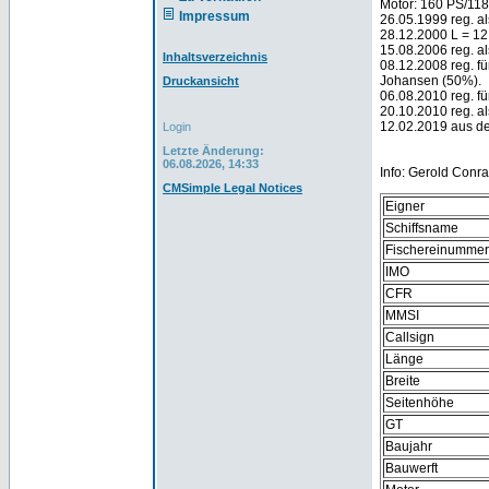
Motor: 160 PS/11
Impressum
26.05.1999 reg. a
28.12.2000 L = 1
15.08.2006 reg. al
Inhaltsverzeichnis
08.12.2008 reg. f
Johansen (50%).
Druckansicht
06.08.2010 reg. fü
20.10.2010 reg. al
12.02.2019 aus d
Login
Letzte Änderung:
06.08.2026, 14:33
Info: Gerold Conr
CMSimple Legal Notices
Eigner
Schiffsname
Fischereinummer
IMO
CFR
MMSI
Callsign
Länge
Breite
Seitenhöhe
GT
Baujahr
Bauwerft