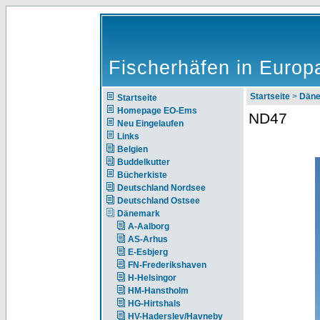
Fischerhäfen in Europ
Startseite
>
Dän
Startseite
Homepage EO-Ems
ND47
Neu Eingelaufen
Links
Belgien
Buddelkutter
Bücherkiste
Deutschland Nordsee
Deutschland Ostsee
Dänemark
A-Aalborg
AS-Arhus
E-Esbjerg
FN-Frederikshaven
H-Helsingor
HM-Hanstholm
HG-Hirtshals
HV-Haderslev/Havneby