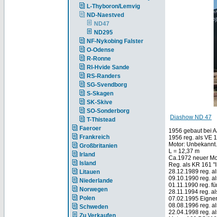
L-Thyboron/Lemvig
ND-Naestved
ND47
ND295
NF-Nykobing Falster
O-Odense
R-Ronne
RI-Hvide Sande
RS-Randers
SG-Svendborg
S-Skagen
SK-Skive
SO-Sonderborg
Diashow ND 47
T-Thistead
Faeroer
1956 gebaut bei 
Frankreich
1956 reg. als VE
Motor: Unbekannt.
Großbritanien
L = 12,37 m
Irland
Ca.1972 neuer Mo
Island
Reg. als KR 161 
28.12.1989 reg. al
Litauen
09.10.1990 reg. a
Niederlande
01.11.1990 reg. f
Norwegen
28.11.1994 reg. a
Polen
07.02.1995 Eigner
08.08.1996 reg. al
Schweden
22.04.1998 reg. a
Zu Verkaufen