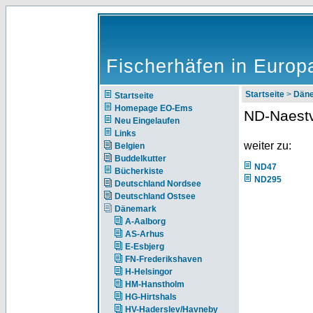
Fischerhäfen in Europ
Startseite
>
Dän
Startseite
Homepage EO-Ems
ND-Naest
Neu Eingelaufen
Links
weiter zu:
Belgien
Buddelkutter
ND47
Bücherkiste
ND295
Deutschland Nordsee
Deutschland Ostsee
Dänemark
A-Aalborg
AS-Arhus
E-Esbjerg
FN-Frederikshaven
H-Helsingor
HM-Hanstholm
HG-Hirtshals
HV-Haderslev/Havneby