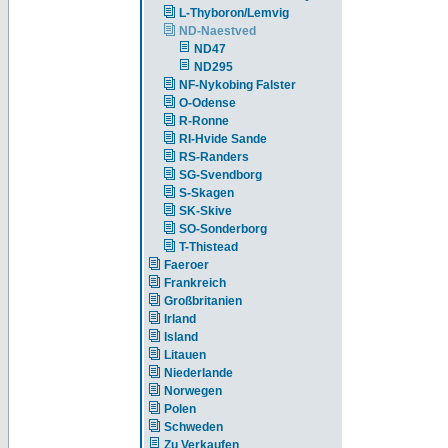
L-Thyboron/Lemvig
ND-Naestved
ND47
ND295
NF-Nykobing Falster
O-Odense
R-Ronne
RI-Hvide Sande
RS-Randers
SG-Svendborg
S-Skagen
SK-Skive
SO-Sonderborg
T-Thistead
Faeroer
Frankreich
Großbritanien
Irland
Island
Litauen
Niederlande
Norwegen
Polen
Schweden
Zu Verkaufen