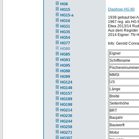
HG6
Diashow HG 80
HG15
HG15-a
1938 gebaut bei A
HG16
1967 reg. als HG 8
Etwa 2013/14 Ru
HG31
Aus dem Registe
HG35
2014 Eigner: TN H
HG54
HG77
Info: Gerold Conra
HG80
Eigner
HG85
HG93
Schiffsname
HG95
Fischereinummer
HG98
MMSI
HG99
US
HG124
HG148
Länge
HG157
Breite
HG189
Seitenhöhe
HG198
HG214
BRT
HG236
Baujahr
HG244
Bauwerft
HG258
HG271
Motor
HG307