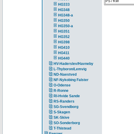
PS / KW
HG333
HG348
HG348-a
HG350
HG350-a
HG351
HG352
HG398
HG410
HG411
HG440
HV-Haderslev/Havneby
L-Thyboron/Lemvig
ND-Naestved
NF-Nykobing Falster
O-Odense
R-Ronne
RI-Hvide Sande
RS-Randers
SG-Svendborg
S-Skagen
SK-Skive
SO-Sonderborg
T-Thistead
Faeroer