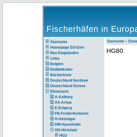
Fischerhäfen in Europ
Startseite
>
Dän
Startseite
Homepage EO-Ems
HG80
Neu Eingelaufen
Links
Belgien
Buddelkutter
Bücherkiste
Deutschland Nordsee
Deutschland Ostsee
Dänemark
A-Aalborg
AS-Arhus
E-Esbjerg
FN-Frederikshaven
H-Helsingor
HM-Hanstholm
HG-Hirtshals
HG3