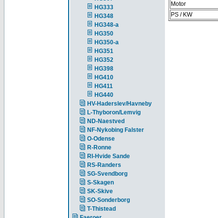
Motor
HG333
PS / KW
HG348
HG348-a
HG350
HG350-a
HG351
HG352
HG398
HG410
HG411
HG440
HV-Haderslev/Havneby
L-Thyboron/Lemvig
ND-Naestved
NF-Nykobing Falster
O-Odense
R-Ronne
RI-Hvide Sande
RS-Randers
SG-Svendborg
S-Skagen
SK-Skive
SO-Sonderborg
T-Thistead
Faeroer