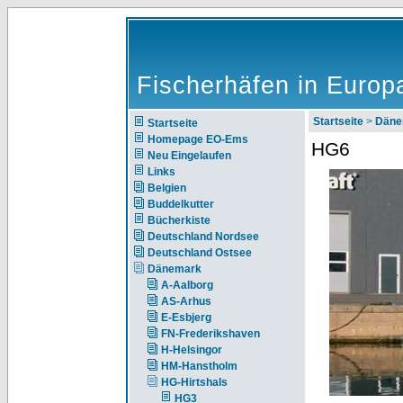
Fischerhäfen in Europ
Startseite
>
Däne
Startseite
Homepage EO-Ems
HG6
Neu Eingelaufen
Links
Belgien
Buddelkutter
Bücherkiste
Deutschland Nordsee
Deutschland Ostsee
Dänemark
A-Aalborg
AS-Arhus
E-Esbjerg
FN-Frederikshaven
H-Helsingor
HM-Hanstholm
HG-Hirtshals
HG3