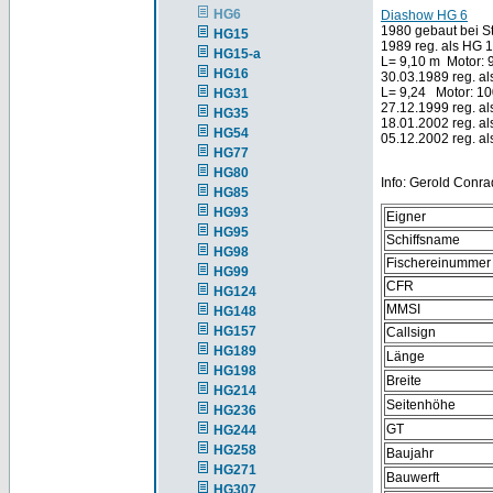
HG6
Diashow HG 6
1980 gebaut bei St
HG15
1989 reg. als HG 1
HG15-a
L= 9,10 m Motor:
HG16
30.03.1989 reg. al
L= 9,24 Motor: 1
HG31
27.12.1999 reg. a
HG35
18.01.2002 reg. al
HG54
05.12.2002 reg. al
HG77
HG80
Info: Gerold Conra
HG85
HG93
Eigner
HG95
Schiffsname
HG98
Fischereinummer
HG99
CFR
HG124
MMSI
HG148
HG157
Callsign
HG189
Länge
HG198
Breite
HG214
Seitenhöhe
HG236
GT
HG244
HG258
Baujahr
HG271
Bauwerft
HG307