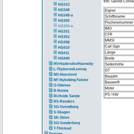
Info: Gerold Conra
HG333
HG348
Eigner
HG348-a
Schiffsname
HG350
Fischereinummer
HG350-a
IMO
HG351
CFR
HG352
MMSI
HG398
Call Sign
HG410
Länge
HG411
HG440
Breite
HV-Haderslev/Havneby
Seitenhöhe
L-Thyboron/Lemvig
GT
ND-Naestved
Baujahr
NF-Nykobing Falster
Bauwerft
O-Odense
Motor
R-Ronne
PS / KW
RI-Hvide Sande
RS-Randers
SG-Svendborg
S-Skagen
SK-Skive
SO-Sonderborg
T-Thistead
Faeroer