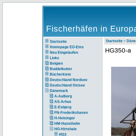
Fischerhäfen in Europ
Startseite
>
Däne
Startseite
Homepage EO-Ems
HG350-a
Neu Eingelaufen
Links
Belgien
Buddelkutter
Bücherkiste
Deutschland Nordsee
Deutschland Ostsee
Dänemark
A-Aalborg
AS-Arhus
E-Esbjerg
FN-Frederikshaven
H-Helsingor
HM-Hanstholm
HG-Hirtshals
HG3