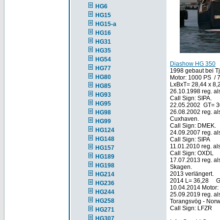
HG6
HG15
HG15-a
HG16
HG31
HG35
HG54
Diashow HG 350
HG77
1998 gebaut bei T
HG80
Motor: 1000 PS / 7
LxBxT= 28,44 x 8,
HG85
26.10.1998 reg. 
HG93
Call Sign: SIPA.
HG95
22.05.2002 GT= 
26.08.2002 reg. al
HG98
Cuxhaven.
HG99
Call Sign: DMEK.
HG124
24.09.2007 reg. al
HG148
Call Sign: SIPA
11.01.2010 reg. al
HG157
Call Sign: OXDL
HG189
17.07.2013 reg. a
HG198
Skagen.
2013 verlängert.
HG214
2014 L= 36,28 G
HG236
10.04.2014 Motor:
HG244
25.09.2019 reg. a
HG258
Torangsvög - Nor
Call Sign: LFZR
HG271
HG307