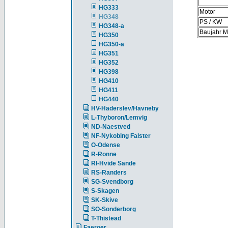
HG333
Motor
HG348
PS / KW
HG348-a
Baujahr M
HG350
HG350-a
HG351
HG352
HG398
HG410
HG411
HG440
HV-Haderslev/Havneby
L-Thyboron/Lemvig
ND-Naestved
NF-Nykobing Falster
O-Odense
R-Ronne
RI-Hvide Sande
RS-Randers
SG-Svendborg
S-Skagen
SK-Skive
SO-Sonderborg
T-Thistead
Faeroer