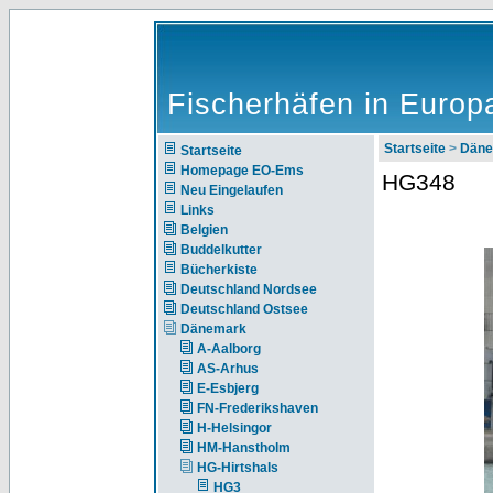
Fischerhäfen in Europ
Startseite
>
Däne
Startseite
Homepage EO-Ems
HG348
Neu Eingelaufen
Links
Belgien
Buddelkutter
Bücherkiste
Deutschland Nordsee
Deutschland Ostsee
Dänemark
A-Aalborg
AS-Arhus
E-Esbjerg
FN-Frederikshaven
H-Helsingor
HM-Hanstholm
HG-Hirtshals
HG3