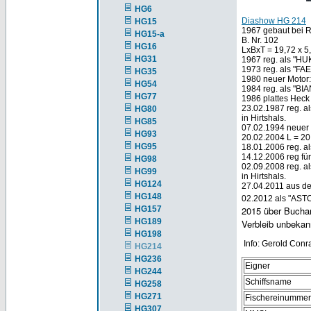
HG6
Diashow HG 214
HG15
1967 gebaut bei R
HG15-a
B. Nr. 102
HG16
LxBxT = 19,72 x 5
HG31
1967 reg. als "HU
1973 reg. als "F
HG35
1980 neuer Motor:
HG54
1984 reg. als "BI
HG77
1986 plattes Heck 
23.02.1987 reg. a
HG80
in Hirtshals.
HG85
07.02.1994 neuer 
HG93
20.02.2004 L = 20
HG95
18.01.2006 reg. al
14.12.2006 reg fü
HG98
02.09.2008 reg. al
HG99
in Hirtshals.
HG124
27.04.2011 aus d
HG148
02.2012 als "ASTO
HG157
2015 über Buchan
HG189
Verbleib unbekan
HG198
Info: Gerold Conr
HG214
HG236
Eigner
HG244
Schiffsname
HG258
HG271
Fischereinummer
HG307