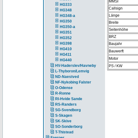
MMSI
HG333
Callsign
HG348
Länge
HG348-a
HG350
Breite
HG350-a
Seitenhöhe
HG351
BRZ
HG352
HG398
Baujahr
HG410
Bauwerft
HG411
Motor
HG440
HV-Haderslev/Havneby
PS / KW
L-Thyboron/Lemvig
ND-Naestved
NF-Nykobing Falster
O-Odense
R-Ronne
RI-Hvide Sande
RS-Randers
SG-Svendborg
S-Skagen
SK-Skive
SO-Sonderborg
T-Thistead
Faeroer