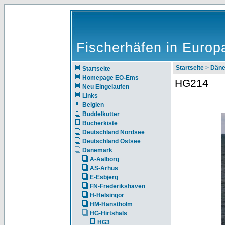
Fischerhäfen in Europ
Startseite
>
Dän
Startseite
Homepage EO-Ems
HG214
Neu Eingelaufen
Links
Belgien
Buddelkutter
Bücherkiste
Deutschland Nordsee
Deutschland Ostsee
Dänemark
A-Aalborg
AS-Arhus
E-Esbjerg
FN-Frederikshaven
H-Helsingor
HM-Hanstholm
HG-Hirtshals
HG3