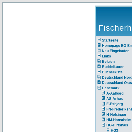
Fischerh
Startseite
Homepage EO-E
Neu Eingelaufen
Links
Belgien
Buddelkutter
Bücherkiste
Deutschland Nor
Deutschland Ost
Dänemark
A-Aalborg
AS-Arhus
E-Esbjerg
FN-Frederiksh
H-Helsingor
HM-Hanstholm
HG-Hirtshals
HG3