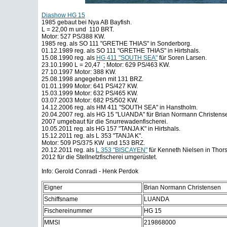
Diashow HG 15
1985 gebaut bei Nya AB Bayfish.
L = 22,00 m und 110 BRT.
Motor: 527 PS/388 KW.
1985 reg. als SO 111 "GRETHE THIAS" in Sonderborg.
01.12.1989 reg. als SO 111 "GRETHE THIAS" in Hirtshals.
15.08.1990 reg. als
HG 411 "SOUTH SEA"
für Soren Larsen.
23.10.1990 L = 20,47 ; Motor: 629 PS/463 KW.
27.10.1997 Motor: 388 KW.
25.08.1998 angegeben mit 131 BRZ.
01.01.1999 Motor: 641 PS/427 KW.
15.03.1999 Motor: 632 PS/465 KW.
03.07.2003 Motor: 682 PS/502 KW.
14.12.2006 reg. als HM 411 "SOUTH SEA" in Hanstholm.
20.04.2007 reg. als HG 15 "LUANDA" für Brian Normann Christensen
2007 umgebaut für die Snurrewadenfischerei.
10.05.2011 reg. als HG 157 "TANJA K" in Hirtshals.
15.12.2011 reg. als L 353 "TANJA K".
Motor: 509 PS/375 KW und 153 BRZ.
20.12.2011 reg. als
L 353 "BISCAYEN"
für Kenneth Nielsen in Thor
2012 für die Stellnetzfischerei umgerüstet.
Info: Gerold Conradi - Henk Perdok
Eigner
Brian Normann Christensen
Schiffsname
LUANDA
Fischereinummer
HG 15
MMSI
219868000