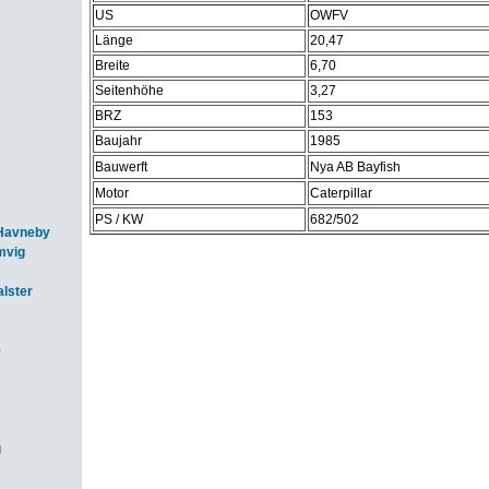
US
OWFV
Länge
20,47
Breite
6,70
Seitenhöhe
3,27
BRZ
153
Baujahr
1985
Bauwerft
Nya AB Bayfish
Motor
Caterpillar
PS / KW
682/502
Havneby
mvig
lster
e
g