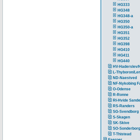
HG333
HG348
HG348-a
HG350
HG350-a
HG351
HG352
HG398
HG410
HG411
HG440
HV-Haderslev/
L-Thyboron/Le
ND-Naestved
NF-Nykobing Fa
O-Odense
R-Ronne
RI-Hvide Sand
RS-Randers
SG-Svendborg
S-Skagen
SK-Skive
SO-Sonderbor
T-Thistead
Faeroer