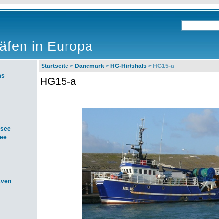
äfen in Europa
Startseite
>
Dänemark
>
HG-Hirtshals
> HG15-a
ms
HG15-a
dsee
see
aven