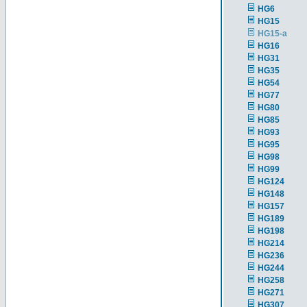
HG6
HG15
HG15-a
HG16
HG31
HG35
HG54
HG77
HG80
HG85
HG93
HG95
HG98
HG99
HG124
HG148
HG157
HG189
HG198
HG214
HG236
HG244
HG258
HG271
HG307