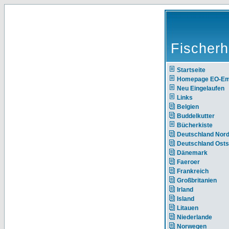
Fischerh
Startseite
Homepage EO-E
Neu Eingelaufen
Links
Belgien
Buddelkutter
Bücherkiste
Deutschland Nor
Deutschland Ost
Dänemark
Faeroer
Frankreich
Großbritanien
Irland
Island
Litauen
Niederlande
Norwegen