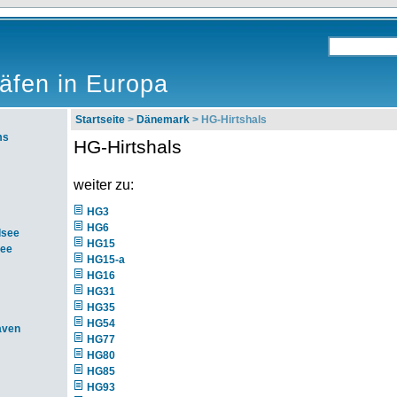
äfen in Europa
Startseite
>
Dänemark
> HG-Hirtshals
ms
HG-Hirtshals
weiter zu:
HG3
HG6
dsee
HG15
see
HG15-a
HG16
HG31
HG35
HG54
aven
HG77
HG80
HG85
HG93