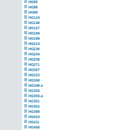
HG95
HG98
HG99
HG124
HG148
HG157
HG189
HG198
HG214
HG236
HG244
HG258
HG271
HG307
HG333
HG348
HG348-a
HG350
HG350-a
HG351
HG352
HG398
HG410
HG411
HG440