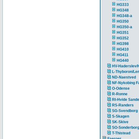
HG333
HG348
HG348-a
HG350
HG350-a
HG351
HG352
HG398
HG410
HG411
HG440
HV-Haderslev/
L-Thyboron/Le
ND-Naestved
NF-Nykobing Fa
O-Odense
R-Ronne
RI-Hvide Sand
RS-Randers
SG-Svendborg
S-Skagen
SK-Skive
SO-Sonderbor
T-Thistead
Faeroer