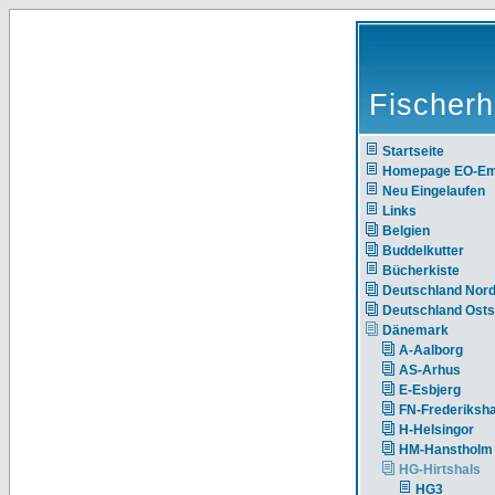
Fischerh
Startseite
Homepage EO-E
Neu Eingelaufen
Links
Belgien
Buddelkutter
Bücherkiste
Deutschland Nor
Deutschland Ost
Dänemark
A-Aalborg
AS-Arhus
E-Esbjerg
FN-Frederiksh
H-Helsingor
HM-Hanstholm
HG-Hirtshals
HG3