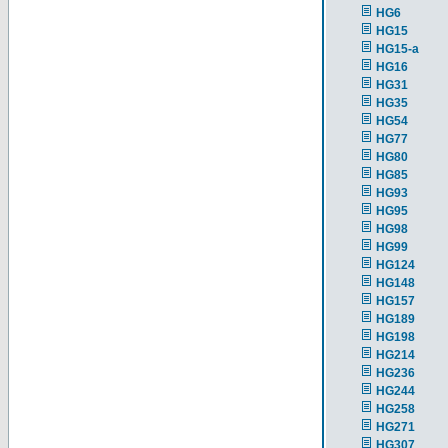
HG6
HG15
HG15-a
HG16
HG31
HG35
HG54
HG77
HG80
HG85
HG93
HG95
HG98
HG99
HG124
HG148
HG157
HG189
HG198
HG214
HG236
HG244
HG258
HG271
HG307