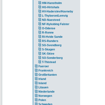
HM-Hanstholm
HG-Hirtshals
HV-Haderslev/Havneby
L-Thyboron/Lemvig
ND-Naestved
NF-Nykobing Falster
O-Odense
R-Ronne
RI-Hvide Sande
RS-Randers
SG-Svendborg
S-Skagen
SK-Skive
SO-Sonderborg
T-Thistead
Faeroer
Frankreich
Großbritanien
Irland
Island
Litauen
Niederlande
Norwegen
Polen
Schweden