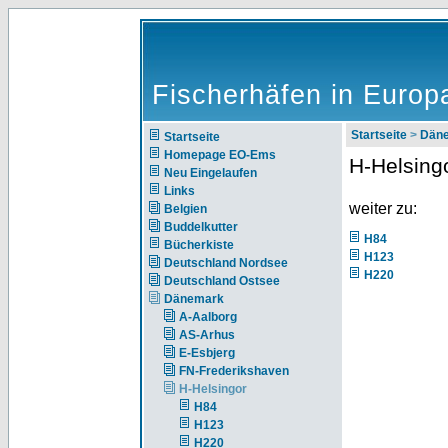
Fischerhäfen in Europ
Startseite
>
Dän
Startseite
Homepage EO-Ems
H-Helsing
Neu Eingelaufen
Links
weiter zu:
Belgien
Buddelkutter
H84
Bücherkiste
H123
Deutschland Nordsee
H220
Deutschland Ostsee
Dänemark
A-Aalborg
AS-Arhus
E-Esbjerg
FN-Frederikshaven
H-Helsingor
H84
H123
H220