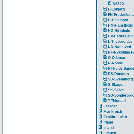
AS520
E-Esbjerg
FN-Frederiksh
H-Helsingor
HM-Hanstholm
HG-Hirtshals
HV-Haderslev/
L-Thyboron/Le
ND-Naestved
NF-Nykobing Fa
O-Odense
R-Ronne
RI-Hvide Sand
RS-Randers
SG-Svendborg
S-Skagen
SK-Skive
SO-Sonderbor
T-Thistead
Faeroer
Frankreich
Großbritanien
Irland
Island
Litauen