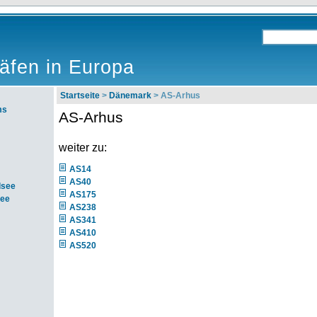
äfen in Europa
Startseite
>
Dänemark
> AS-Arhus
ms
AS-Arhus
weiter zu:
AS14
AS40
dsee
AS175
see
AS238
AS341
AS410
AS520