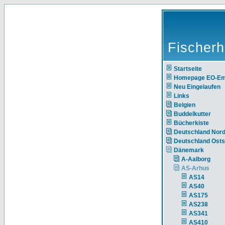
Fischerh
Startseite
Homepage EO-E
Neu Eingelaufen
Links
Belgien
Buddelkutter
Bücherkiste
Deutschland Nor
Deutschland Ost
Dänemark
A-Aalborg
AS-Arhus
AS14
AS40
AS175
AS238
AS341
AS410