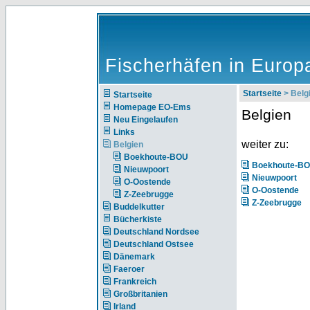
Fischerhäfen in Europ
Startseite
> Belg
Startseite
Homepage EO-Ems
Belgien
Neu Eingelaufen
Links
weiter zu:
Belgien
Boekhoute-BOU
Boekhoute-B
Nieuwpoort
Nieuwpoort
O-Oostende
O-Oostende
Z-Zeebrugge
Z-Zeebrugge
Buddelkutter
Bücherkiste
Deutschland Nordsee
Deutschland Ostsee
Dänemark
Faeroer
Frankreich
Großbritanien
Irland