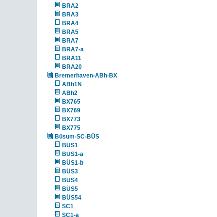
BRA2
BRA3
BRA4
BRA5
BRA7
BRA7-a
BRA11
BRA20
Bremerhaven-ABh-BX
ABh1N
ABh2
BX765
BX769
BX773
BX775
Büsum-SC-BÜS
BÜS1
BÜS1-a
BÜS1-b
BÜS3
BÜS4
BÜS5
BÜS54
SC1
SC1-a