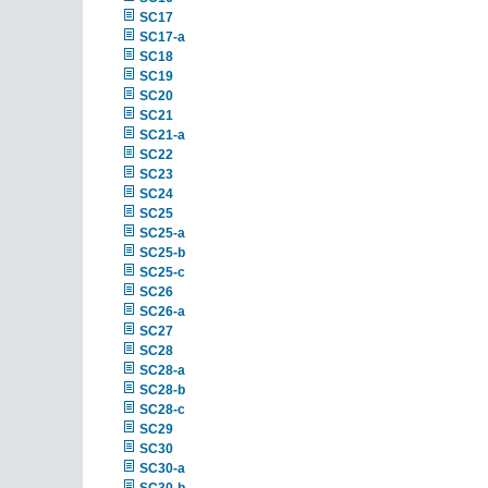
SC17
SC17-a
SC18
SC19
SC20
SC21
SC21-a
SC22
SC23
SC24
SC25
SC25-a
SC25-b
SC25-c
SC26
SC26-a
SC27
SC28
SC28-a
SC28-b
SC28-c
SC29
SC30
SC30-a