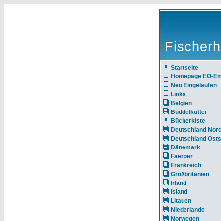
Fischerh
Startseite
Homepage EO-E
Neu Eingelaufen
Links
Belgien
Buddelkutter
Bücherkiste
Deutschland Nor
Deutschland Ost
Dänemark
Faeroer
Frankreich
Großbritanien
Irland
Island
Litauen
Niederlande
Norwegen