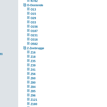
N782
O-Oostende
O13
O15
O29
O33
O156
O187
O231
O316
O582
Z-Zeebrugge
Z16
es
Z18
Z35
Z39
Z41
Z56
Z60
Z80
Z84
Z85
Z96
Z121
Z180