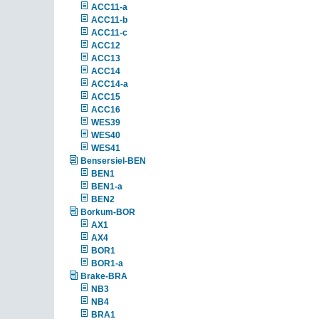
ACC11-a
ACC11-b
ACC11-c
ACC12
ACC13
ACC14
ACC14-a
ACC15
ACC16
WES39
WES40
WES41
Bensersiel-BEN
BEN1
BEN1-a
BEN2
Borkum-BOR
AX1
AX4
BOR1
BOR1-a
Brake-BRA
NB3
NB4
BRA1