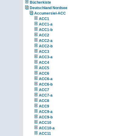
Bücherkiste
Deutschland Nordsee
Accumersiel-ACC
ACC1
ACC1-a
ACC1-b
ACC2
ACC2-a
ACC2-b
ACC3
ACC3-a
ACC4
ACC5
ACC6
ACC6-a
ACC6-b
ACC7
ACC7-a
ACC8
ACC9
ACC9-a
ACC9-b
ACC10
ACC10-a
ACC11