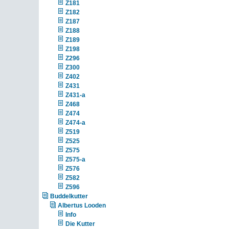
Z181
Z182
Z187
Z188
Z189
Z198
Z296
Z300
Z402
Z431
Z431-a
Z468
Z474
Z474-a
Z519
Z525
Z575
Z575-a
Z576
Z582
Z596
Buddelkutter
Albertus Looden
Info
Die Kutter