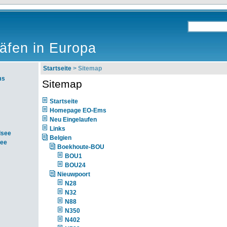
äfen in Europa
Startseite
> Sitemap
ms
Sitemap
Startseite
Homepage EO-Ems
Neu Eingelaufen
Links
dsee
Belgien
see
Boekhoute-BOU
BOU1
BOU24
Nieuwpoort
N28
N32
N88
N350
N402