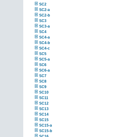
SC2
SC2-a
SC2-b
SC3
SC3-a
SC4
SC4-a
SC4-b
SC4-c
SC5
SC5-a
SC6
SC6-a
SC7
SC8
SC9
SC10
SC11
SC12
SC13
SC14
SC15
SC15-a
SC15-b
SC16